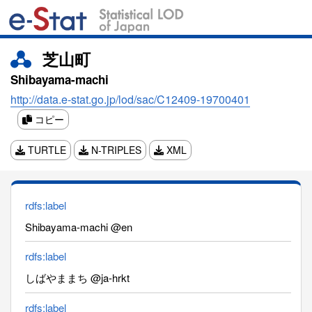
芝山町
Shibayama-machi
http://data.e-stat.go.jp/lod/sac/C12409-19700401
コピー
TURTLE
N-TRIPLES
XML
rdfs:label
Shibayama-machi @en
rdfs:label
しばやままち @ja-hrkt
rdfs:label