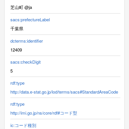
芝山町 @ja
sacs:prefectureLabel
千葉県
dcterms:identifier
12409
sacs:checkDigit
5
rdf:type
http://data.e-stat.go.jp/lod/terms/sacs#StandardAreaCode
rdf:type
http://imi.go.jp/ns/core/rdf#コード型
ic:コード種別