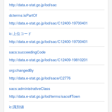
http://data.e-stat.go.jp/lod/sac
dcterms:isPartOf
http://data.e-stat.go.jp/lod/sac/C12400-19700401
ic:上位コード
http://data.e-stat.go.jp/lod/sac/C12400-19700401
sacs:succeedingCode
http://data.e-stat.go.jp/lod/sac/C12409-19810201
org:changedBy
http://data.e-stat.go.jp/lod/sace/C2776
sacs:administrativeClass
http://data.e-stat.go.jp/lod/terms/sacs#Town
ic:識別値