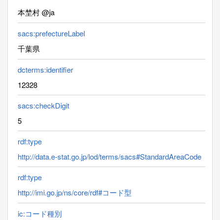
本埜村 @ja
sacs:prefectureLabel
千葉県
dcterms:identifier
12328
sacs:checkDigit
5
rdf:type
http://data.e-stat.go.jp/lod/terms/sacs#StandardAreaCode
rdf:type
http://imi.go.jp/ns/core/rdf#コード型
ic:コード種別