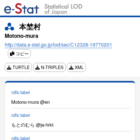
本埜村
Motono-mura
http://data.e-stat.go.jp/lod/sac/C12328-19770201
コピー
TURTLE
N-TRIPLES
XML
rdfs:label
Motono-mura @en
rdfs:label
もとのむら @ja-hrkt
rdfs:label