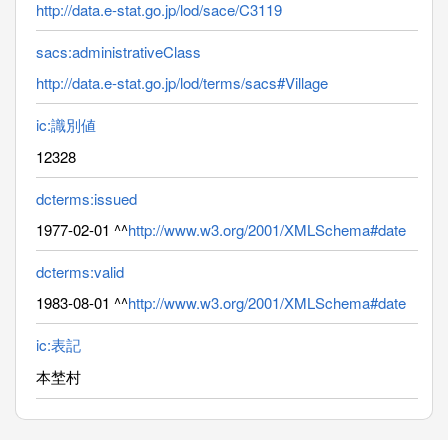
http://data.e-stat.go.jp/lod/sace/C3119
sacs:administrativeClass
http://data.e-stat.go.jp/lod/terms/sacs#Village
ic:識別値
12328
dcterms:issued
1977-02-01 ^^
http://www.w3.org/2001/XMLSchema#date
dcterms:valid
1983-08-01 ^^
http://www.w3.org/2001/XMLSchema#date
ic:表記
本埜村