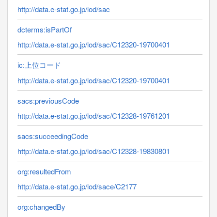
http://data.e-stat.go.jp/lod/sac
dcterms:isPartOf
http://data.e-stat.go.jp/lod/sac/C12320-19700401
ic:上位コード
http://data.e-stat.go.jp/lod/sac/C12320-19700401
sacs:previousCode
http://data.e-stat.go.jp/lod/sac/C12328-19761201
sacs:succeedingCode
http://data.e-stat.go.jp/lod/sac/C12328-19830801
org:resultedFrom
http://data.e-stat.go.jp/lod/sace/C2177
org:changedBy