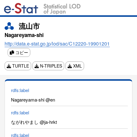
流山市
Nagareyama-shi
http://data.e-stat.go.jp/lod/sac/C12220-19901201
コピー
TURTLE
N-TRIPLES
XML
rdfs:label
Nagareyama-shi @en
rdfs:label
ながれやまし @ja-hrkt
rdfs:label