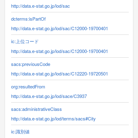
http://data.e-stat.go.jp/lod/sac
dcterms:isPartOf
http://data.e-stat.go.jp/lod/sac/C12000-19700401
ic:上位コード
http://data.e-stat.go.jp/lod/sac/C12000-19700401
sacs:previousCode
http://data.e-stat.go.jp/lod/sac/C12220-19720501
org:resultedFrom
http://data.e-stat.go.jp/lod/sace/C3937
sacs:administrativeClass
http://data.e-stat.go.jp/lod/terms/sacs#City
ic:識別値