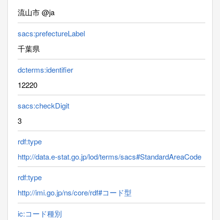
流山市 @ja
sacs:prefectureLabel
千葉県
dcterms:identifier
12220
sacs:checkDigit
3
rdf:type
http://data.e-stat.go.jp/lod/terms/sacs#StandardAreaCode
rdf:type
http://imi.go.jp/ns/core/rdf#コード型
ic:コード種別