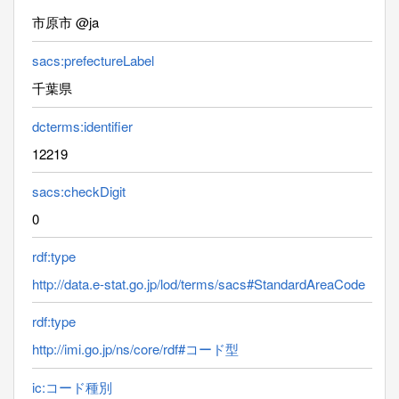
市原市 @ja
sacs:prefectureLabel
千葉県
dcterms:identifier
12219
sacs:checkDigit
0
rdf:type
http://data.e-stat.go.jp/lod/terms/sacs#StandardAreaCode
rdf:type
http://imi.go.jp/ns/core/rdf#コード型
ic:コード種別