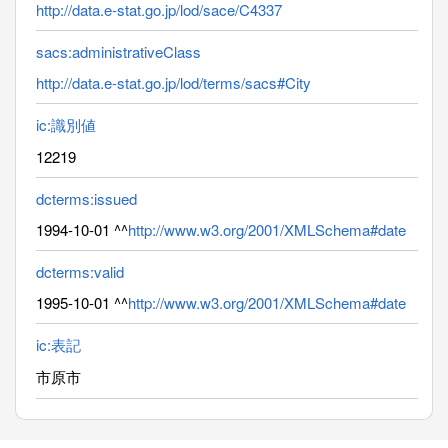
http://data.e-stat.go.jp/lod/sace/C4337
sacs:administrativeClass
http://data.e-stat.go.jp/lod/terms/sacs#City
ic:識別値
12219
dcterms:issued
1994-10-01 ^^
http://www.w3.org/2001/XMLSchema#date
dcterms:valid
1995-10-01 ^^
http://www.w3.org/2001/XMLSchema#date
ic:表記
市原市