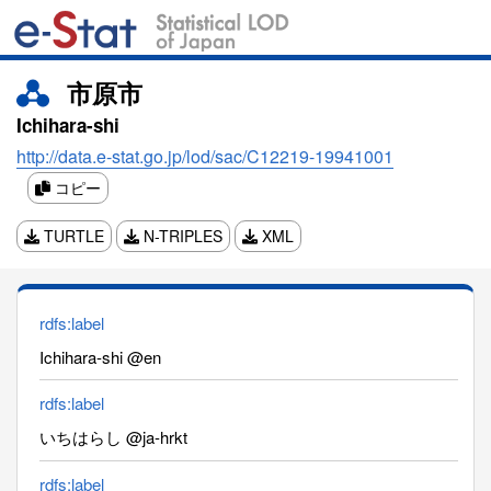
市原市
Ichihara-shi
http://data.e-stat.go.jp/lod/sac/C12219-19941001
コピー
TURTLE
N-TRIPLES
XML
rdfs:label
Ichihara-shi @en
rdfs:label
いちはらし @ja-hrkt
rdfs:label