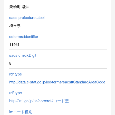
栗橋町 @ja
sacs:prefectureLabel
埼玉県
dcterms:identifier
11461
sacs:checkDigit
8
rdf:type
http://data.e-stat.go.jp/lod/terms/sacs#StandardAreaCode
rdf:type
http://imi.go.jp/ns/core/rdf#コード型
ic:コード種別