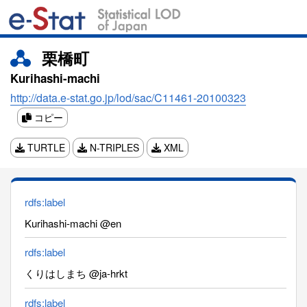
栗橋町
Kurihashi-machi
http://data.e-stat.go.jp/lod/sac/C11461-20100323
コピー
TURTLE
N-TRIPLES
XML
rdfs:label
Kurihashi-machi @en
rdfs:label
くりはしまち @ja-hrkt
rdfs:label