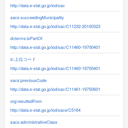
http://data.e-stat.go.jp/lod/sac
sacs:succeedingMunicipality
http://data.e-stat.go.jp/lod/sac/C11232-20100323
dcterms:isPartOf
http://data.e-stat.go.jp/lod/sac/C11460-19700401
ic:上位コード
http://data.e-stat.go.jp/lod/sac/C11460-19700401
sacs:previousCode
http://data.e-stat.go.jp/lod/sac/C11461-19750601
org:resultedFrom
http://data.e-stat.go.jp/lod/sace/C5164
sacs:administrativeClass