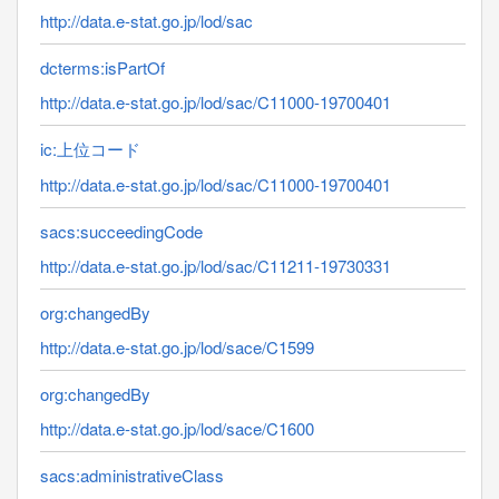
http://data.e-stat.go.jp/lod/sac
dcterms:isPartOf
http://data.e-stat.go.jp/lod/sac/C11000-19700401
ic:上位コード
http://data.e-stat.go.jp/lod/sac/C11000-19700401
sacs:succeedingCode
http://data.e-stat.go.jp/lod/sac/C11211-19730331
org:changedBy
http://data.e-stat.go.jp/lod/sace/C1599
org:changedBy
http://data.e-stat.go.jp/lod/sace/C1600
sacs:administrativeClass