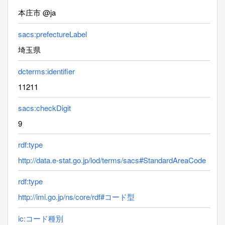
本庄市 @ja
sacs:prefectureLabel
埼玉県
dcterms:identifier
11211
sacs:checkDigit
9
rdf:type
http://data.e-stat.go.jp/lod/terms/sacs#StandardAreaCode
rdf:type
http://imi.go.jp/ns/core/rdf#コード型
ic:コード種別