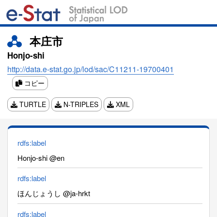
本庄市
Honjo-shi
http://data.e-stat.go.jp/lod/sac/C11211-19700401
コピー
TURTLE
N-TRIPLES
XML
rdfs:label
Honjo-shi @en
rdfs:label
ほんじょうし @ja-hrkt
rdfs:label