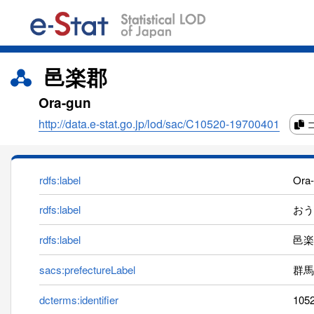
邑楽郡
Ora-gun
http://data.e-stat.go.jp/lod/sac/C10520-19700401
rdfs:label
Ora
rdfs:label
おうら
rdfs:label
邑楽
sacs:prefectureLabel
群馬
dcterms:identifier
105