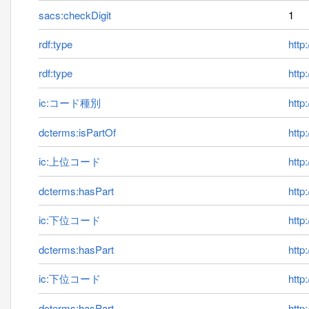
sacs:checkDigit
1
rdf:type
http
rdf:type
http
ic:コード種別
http:
dcterms:isPartOf
http
ic:上位コード
http
dcterms:hasPart
http
ic:下位コード
http
dcterms:hasPart
http
ic:下位コード
http
dcterms:hasPart
http