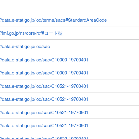
://data.e-stat.go.jp/lod/terms/sacs#StandardAreaCode
://imi.go.jp/ns/core/rdf#コード型
//data.e-stat.go.jp/lod/sac
://data.e-stat.go.jp/lod/sac/C10000-19700401
://data.e-stat.go.jp/lod/sac/C10000-19700401
://data.e-stat.go.jp/lod/sac/C10521-19700401
://data.e-stat.go.jp/lod/sac/C10521-19700401
://data.e-stat.go.jp/lod/sac/C10521-19770901
://data.e-stat.go.jp/lod/sac/C10521-19770901
://data.e-stat.go.jp/lod/sac/C10522-19700401