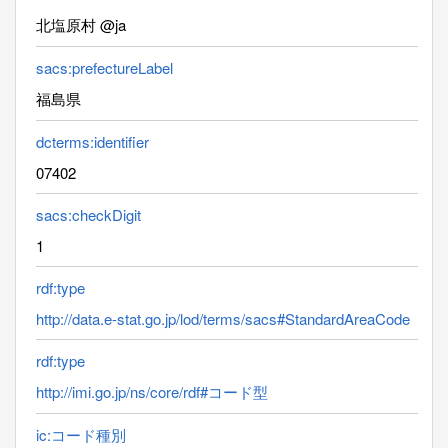
北塩原村 @ja
sacs:prefectureLabel
福島県
dcterms:identifier
07402
sacs:checkDigit
1
rdf:type
http://data.e-stat.go.jp/lod/terms/sacs#StandardAreaCode
rdf:type
http://imi.go.jp/ns/core/rdf#コード型
ic:コード種別