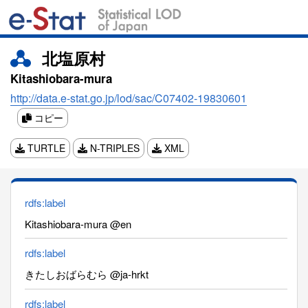
北塩原村
Kitashiobara-mura
http://data.e-stat.go.jp/lod/sac/C07402-19830601
コピー
TURTLE
N-TRIPLES
XML
rdfs:label
Kitashiobara-mura @en
rdfs:label
きたしおばらむら @ja-hrkt
rdfs:label