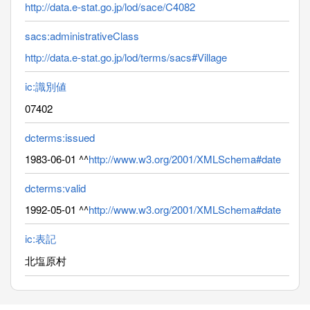
http://data.e-stat.go.jp/lod/sace/C4082
sacs:administrativeClass
http://data.e-stat.go.jp/lod/terms/sacs#Village
ic:識別値
07402
dcterms:issued
1983-06-01 ^^
http://www.w3.org/2001/XMLSchema#date
dcterms:valid
1992-05-01 ^^
http://www.w3.org/2001/XMLSchema#date
ic:表記
北塩原村