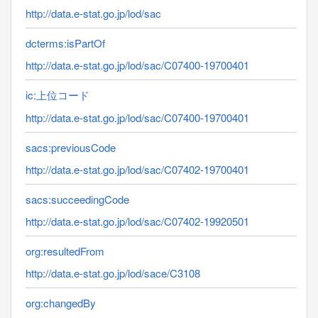
http://data.e-stat.go.jp/lod/sac
dcterms:isPartOf
http://data.e-stat.go.jp/lod/sac/C07400-19700401
ic:上位コード
http://data.e-stat.go.jp/lod/sac/C07400-19700401
sacs:previousCode
http://data.e-stat.go.jp/lod/sac/C07402-19700401
sacs:succeedingCode
http://data.e-stat.go.jp/lod/sac/C07402-19920501
org:resultedFrom
http://data.e-stat.go.jp/lod/sace/C3108
org:changedBy