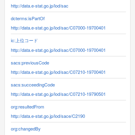
http://data.e-stat.go.jp/lod/sac
dcterms:isPartOf
http://data.e-stat.go.jp/lod/sac/C07000-19700401
ic:上位コード
http://data.e-stat.go.jp/lod/sac/C07000-19700401
sacs:previousCode
http://data.e-stat.go.jp/lod/sac/C07210-19700401
sacs:succeedingCode
http://data.e-stat.go.jp/lod/sac/C07210-19790501
org:resultedFrom
http://data.e-stat.go.jp/lod/sace/C2190
org:changedBy