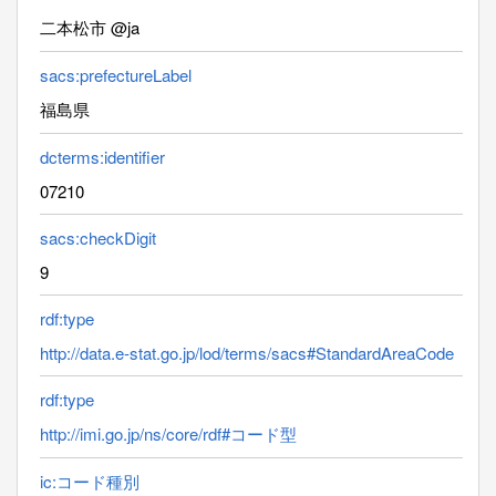
二本松市 @ja
sacs:prefectureLabel
福島県
dcterms:identifier
07210
sacs:checkDigit
9
rdf:type
http://data.e-stat.go.jp/lod/terms/sacs#StandardAreaCode
rdf:type
http://imi.go.jp/ns/core/rdf#コード型
ic:コード種別