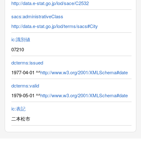
http://data.e-stat.go.jp/lod/sace/C2532
sacs:administrativeClass
http://data.e-stat.go.jp/lod/terms/sacs#City
ic:識別値
07210
dcterms:issued
1977-04-01 ^^
http://www.w3.org/2001/XMLSchema#date
dcterms:valid
1979-05-01 ^^
http://www.w3.org/2001/XMLSchema#date
ic:表記
二本松市