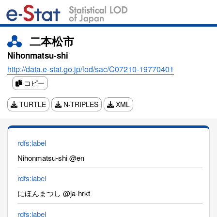
二本松市
Nihonmatsu-shi
http://data.e-stat.go.jp/lod/sac/C07210-19770401
コピー
TURTLE
N-TRIPLES
XML
rdfs:label
Nihonmatsu-shi @en
rdfs:label
にほんまつし @ja-hrkt
rdfs:label