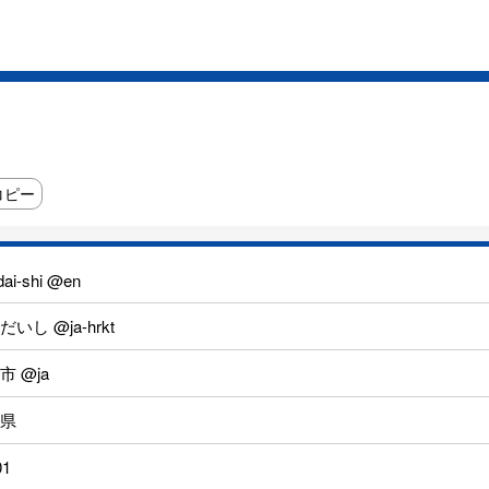
コピー
ai-shi @en
いし @ja-hrkt
市 @ja
県
01