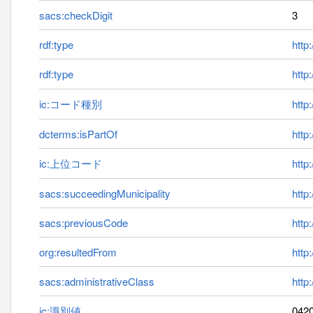
sacs:checkDigit
3
rdf:type
http
rdf:type
http
ic:コード種別
http:
dcterms:isPartOf
http
ic:上位コード
http
sacs:succeedingMunicipality
http
sacs:previousCode
http
org:resultedFrom
http
sacs:administrativeClass
http
ic:識別値
042