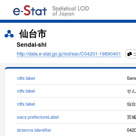
仙台市
Sendai-shi
http://data.e-stat.go.jp/lod/sac/C04201-19890401
rdfs:label
Send
rdfs:label
せんだ
rdfs:label
仙台
sacs:prefectureLabel
宮城
dcterms:identifier
042