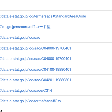
://data.e-stat.go.jp/lod/terms/sacs#StandardAreaCode
://imi.go.jp/ns/core/rdf#コード型
//data.e-stat.go.jp/lod/sac
://data.e-stat.go.jp/lod/sac/C04000-19700401
://data.e-stat.go.jp/lod/sac/C04000-19700401
://data.e-stat.go.jp/lod/sac/C04100-19890401
://data.e-stat.go.jp/lod/sac/C04201-19880301
://data.e-stat.go.jp/lod/sace/C314
://data.e-stat.go.jp/lod/terms/sacs#City
01