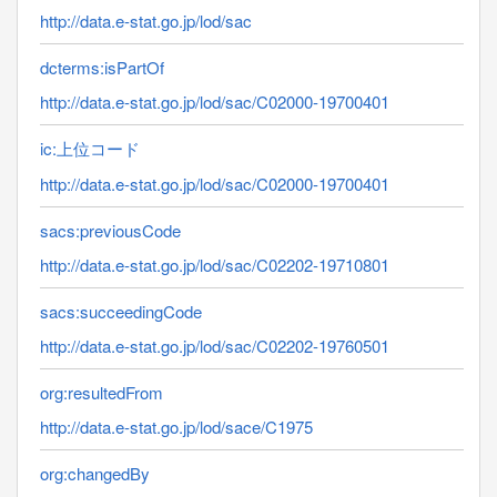
http://data.e-stat.go.jp/lod/sac
dcterms:isPartOf
http://data.e-stat.go.jp/lod/sac/C02000-19700401
ic:上位コード
http://data.e-stat.go.jp/lod/sac/C02000-19700401
sacs:previousCode
http://data.e-stat.go.jp/lod/sac/C02202-19710801
sacs:succeedingCode
http://data.e-stat.go.jp/lod/sac/C02202-19760501
org:resultedFrom
http://data.e-stat.go.jp/lod/sace/C1975
org:changedBy