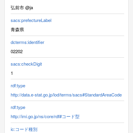
弘前市 @ja
sacs:prefectureLabel
青森県
dcterms:identifier
02202
sacs:checkDigit
1
rdf:type
http://data.e-stat.go.jp/lod/terms/sacs#StandardAreaCode
rdf:type
http://imi.go.jp/ns/core/rdf#コード型
ic:コード種別