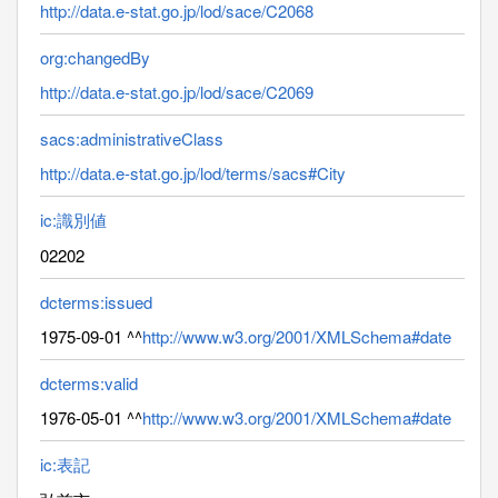
http://data.e-stat.go.jp/lod/sace/C2068
org:changedBy
http://data.e-stat.go.jp/lod/sace/C2069
sacs:administrativeClass
http://data.e-stat.go.jp/lod/terms/sacs#City
ic:識別値
02202
dcterms:issued
1975-09-01 ^^
http://www.w3.org/2001/XMLSchema#date
dcterms:valid
1976-05-01 ^^
http://www.w3.org/2001/XMLSchema#date
ic:表記