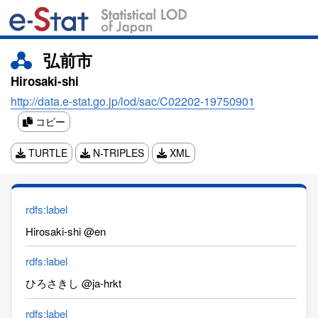
弘前市
Hirosaki-shi
http://data.e-stat.go.jp/lod/sac/C02202-19750901
コピー
TURTLE
N-TRIPLES
XML
rdfs:label
Hirosaki-shi @en
rdfs:label
ひろさきし @ja-hrkt
rdfs:label