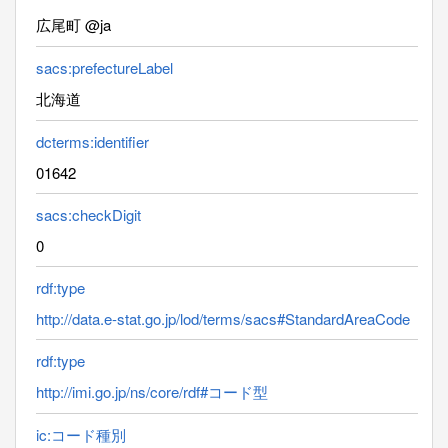
広尾町 @ja
sacs:prefectureLabel
北海道
dcterms:identifier
01642
sacs:checkDigit
0
rdf:type
http://data.e-stat.go.jp/lod/terms/sacs#StandardAreaCode
rdf:type
http://imi.go.jp/ns/core/rdf#コード型
ic:コード種別