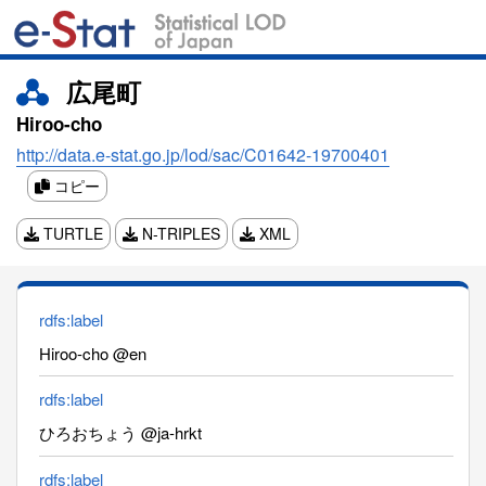
広尾町
Hiroo-cho
http://data.e-stat.go.jp/lod/sac/C01642-19700401
コピー
TURTLE
N-TRIPLES
XML
rdfs:label
Hiroo-cho @en
rdfs:label
ひろおちょう @ja-hrkt
rdfs:label