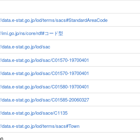
://data.e-stat.go.jp/lod/terms/sacs#StandardAreaCode
://imi.go.jp/ns/core/rdf#コード型
//data.e-stat.go.jp/lod/sac
://data.e-stat.go.jp/lod/sac/C01570-19700401
://data.e-stat.go.jp/lod/sac/C01570-19700401
://data.e-stat.go.jp/lod/sac/C01580-19700401
://data.e-stat.go.jp/lod/sac/C01585-20060327
://data.e-stat.go.jp/lod/sace/C1135
://data.e-stat.go.jp/lod/terms/sacs#Town
80