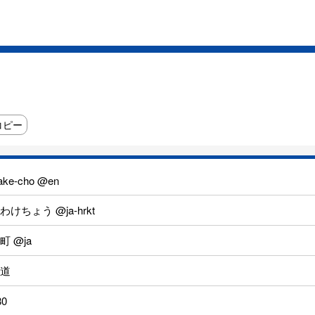
コピー
ake-cho @en
わけちょう @ja-hrkt
町 @ja
道
80