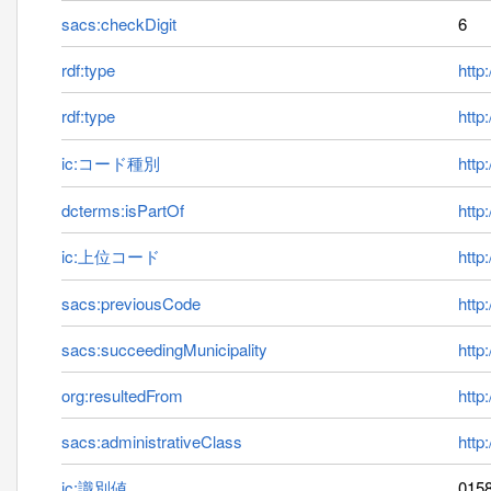
sacs:checkDigit
6
rdf:type
http
rdf:type
http
ic:コード種別
http:
dcterms:isPartOf
http
ic:上位コード
http
sacs:previousCode
http
sacs:succeedingMunicipality
http
org:resultedFrom
http
sacs:administrativeClass
http
ic:識別値
015