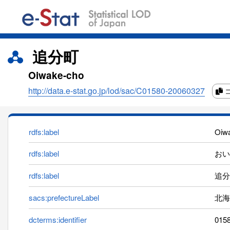
追分町
Oiwake-cho
http://data.e-stat.go.jp/lod/sac/C01580-20060327
rdfs:label
Oiw
rdfs:label
おい
rdfs:label
追分
sacs:prefectureLabel
北海
dcterms:identifier
015