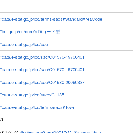
://data.e-stat.go.jp/lod/terms/sacs#StandardAreaCode
://imi.go.jp/ns/core/rdf#コード型
//data.e-stat.go.jp/lod/sac
://data.e-stat.go.jp/lod/sac/C01570-19700401
://data.e-stat.go.jp/lod/sac/C01570-19700401
://data.e-stat.go.jp/lod/sac/C01580-20060327
://data.e-stat.go.jp/lod/sace/C1135
://data.e-stat.go.jp/lod/terms/sacs#Town
80
-04-01 ^^
http://www.w3.org/2001/XMLSchema#date