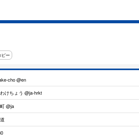
コピー
ake-cho @en
わけちょう @ja-hrkt
町 @ja
道
80