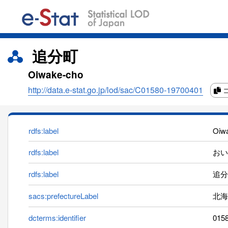
追分町
Oiwake-cho
http://data.e-stat.go.jp/lod/sac/C01580-19700401
rdfs:label
Oiw
rdfs:label
おい
rdfs:label
追分
sacs:prefectureLabel
北海
dcterms:identifier
015