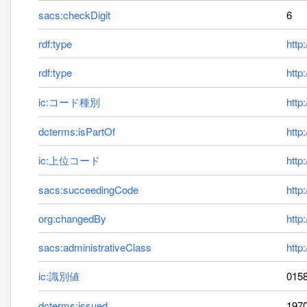
sacs:checkDigit
6
rdf:type
http
rdf:type
http
ic:コード種別
http:
dcterms:isPartOf
http
ic:上位コード
http
sacs:succeedingCode
http
org:changedBy
http
sacs:administrativeClass
http
ic:識別値
015
dcterms:issued
1970