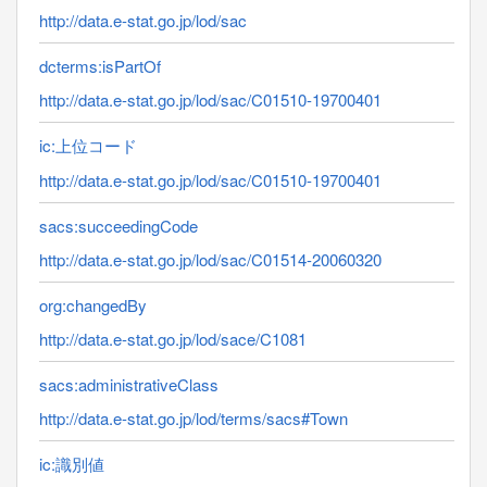
http://data.e-stat.go.jp/lod/sac
dcterms:isPartOf
http://data.e-stat.go.jp/lod/sac/C01510-19700401
ic:上位コード
http://data.e-stat.go.jp/lod/sac/C01510-19700401
sacs:succeedingCode
http://data.e-stat.go.jp/lod/sac/C01514-20060320
org:changedBy
http://data.e-stat.go.jp/lod/sace/C1081
sacs:administrativeClass
http://data.e-stat.go.jp/lod/terms/sacs#Town
ic:識別値