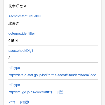
枝幸町 @ja
sacs:prefectureLabel
北海道
dcterms:identifier
01514
sacs:checkDigit
8
rdf:type
http://data.e-stat.go.jp/lod/terms/sacs#StandardAreaCode
rdf:type
http://imi.go.jp/ns/core/rdf#コード型
ic:コード種別