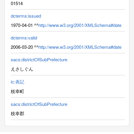
01514
dcterms:issued
1970-04-01 ^^
http://www.w3.org/2001/XMLSchema#date
dcterms:valid
2006-03-20 ^^
http://www.w3.org/2001/XMLSchema#date
sacs:districtOfSubPrefecture
えさしぐん
ic:表記
枝幸町
sacs:districtOfSubPrefecture
枝幸郡