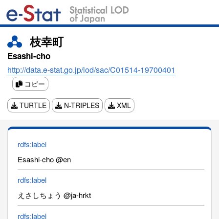
枝幸町
Esashi-cho
http://data.e-stat.go.jp/lod/sac/C01514-19700401
コピー
TURTLE
N-TRIPLES
XML
rdfs:label
Esashi-cho @en
rdfs:label
えさしちょう @ja-hrkt
rdfs:label