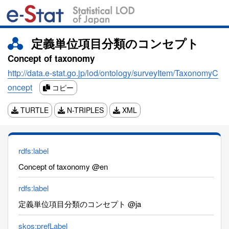
定義単位項目分類のコンセプト
Concept of taxonomy
http://data.e-stat.go.jp/lod/ontology/surveyItem/TaxonomyC
oncept
コピー
TURTLE
N-TRIPLES
XML
rdfs:label
Concept of taxonomy @en
rdfs:label
定義単位項目分類のコンセプト @ja
skos:prefLabel