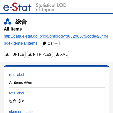
総合
All items
http://data.e-stat.go.jp/lod/ontology/g00200573/code/2010/i
ndexItems-allItems
コピー
TURTLE
N-TRIPLES
XML
rdfs:label
All items @en
rdfs:label
総合 @ja
skos:prefLabel