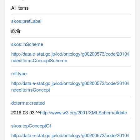
All items
skos:prefLabel
総合
skos:inScheme
http://data.e-stat.go.jp/lod/ontology/g00200573/code/2010/I
ndexItemsConceptScheme
rdf:type
http://data.e-stat.go.jp/lod/ontology/g00200573/code/2010/I
ndexItemsConcept
dcterms:created
2016-03-03 ^^
http://www.w3.org/2001/XMLSchema#date
skos:topConceptOf
http://data.e-stat.go.jp/lod/ontology/g00200573/code/2010/I