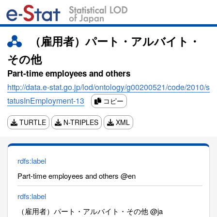
（雇用者）パート・アルバイト・
その他
Part-time employees and others
http://data.e-stat.go.jp/lod/ontology/g00200521/code/2010/s
tatusInEmployment-13
コピー
TURTLE
N-TRIPLES
XML
rdfs:label
Part-time employees and others @en
rdfs:label
（雇用者）パート・アルバイト・その他 @ja