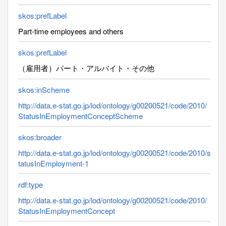
skos:prefLabel
Part-time employees and others
skos:prefLabel
（雇用者）パート・アルバイト・その他
skos:inScheme
http://data.e-stat.go.jp/lod/ontology/g00200521/code/2010/
StatusInEmploymentConceptScheme
skos:broader
http://data.e-stat.go.jp/lod/ontology/g00200521/code/2010/s
tatusInEmployment-1
rdf:type
http://data.e-stat.go.jp/lod/ontology/g00200521/code/2010/
StatusInEmploymentConcept