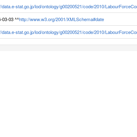
://data.e-stat.go.jp/lod/ontology/g00200521/code/2010/LabourForceC
-03-03 ^^
http://www.w3.org/2001/XMLSchema#date
://data.e-stat.go.jp/lod/ontology/g00200521/code/2010/LabourForce