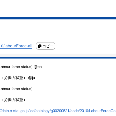
10/labourForce-all
コピー
(Labour force status) @en
（労働力状態） @ja
(Labour force status)
（労働力状態）
://data.e-stat.go.jp/lod/ontology/g00200521/code/2010/LabourForce