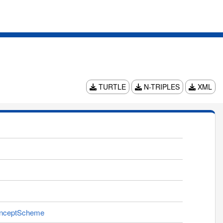
TURTLE
N-TRIPLES
XML
ConceptScheme