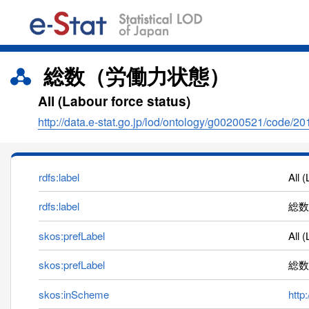
総数（労働力状態）
All (Labour force status)
http://data.e-stat.go.jp/lod/ontology/g00200521/code/20
rdfs:label
All 
rdfs:label
総数
skos:prefLabel
All 
skos:prefLabel
総数
skos:inScheme
http