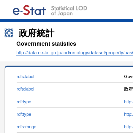
政府統計
Government statistics
http://data.e-stat.go.jp/lod/ontology/dataset/property/h
rdfs:label
Gove
rdfs:label
政府
rdf:type
http
rdf:type
http
rdfs:range
http