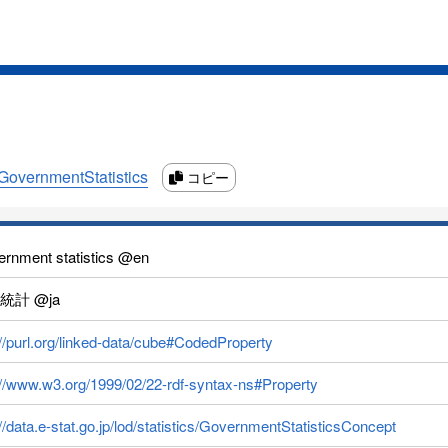
asGovernmentStatistics
コピー
rnment statistics @en
統計 @ja
://purl.org/linked-data/cube#CodedProperty
://www.w3.org/1999/02/22-rdf-syntax-ns#Property
://data.e-stat.go.jp/lod/statistics/GovernmentStatisticsConcept