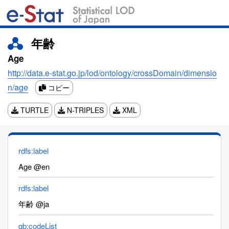
年齢
Age
http://data.e-stat.go.jp/lod/ontology/crossDomain/dimensio
n/age
コピー
TURTLE
N-TRIPLES
XML
rdfs:label
Age @en
rdfs:label
年齢 @ja
qb:codeList