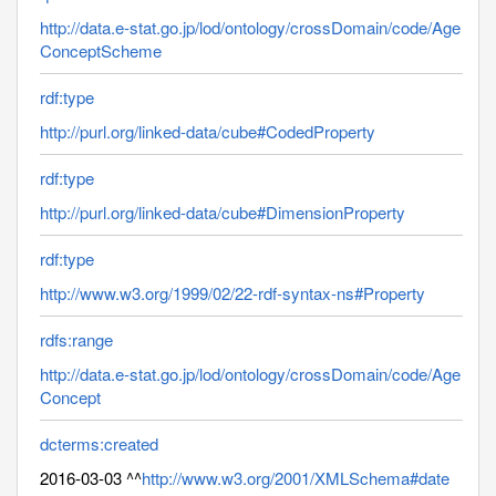
http://data.e-stat.go.jp/lod/ontology/crossDomain/code/Age
ConceptScheme
rdf:type
http://purl.org/linked-data/cube#CodedProperty
rdf:type
http://purl.org/linked-data/cube#DimensionProperty
rdf:type
http://www.w3.org/1999/02/22-rdf-syntax-ns#Property
rdfs:range
http://data.e-stat.go.jp/lod/ontology/crossDomain/code/Age
Concept
dcterms:created
2016-03-03 ^^
http://www.w3.org/2001/XMLSchema#date