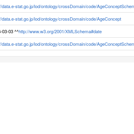
://data.e-stat.go.jp/lod/ontology/crossDomain/code/AgeConceptSche
://data.e-stat.go.jp/lod/ontology/crossDomain/code/AgeConcept
-03-03 ^^
http://www.w3.org/2001/XMLSchema#date
://data.e-stat.go.jp/lod/ontology/crossDomain/code/AgeConceptSche