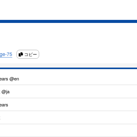
age-75
コピー
years @en
 @ja
ears
歳