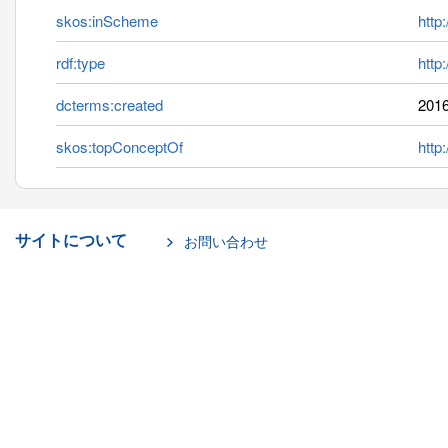
skos:inScheme
http
rdf:type
http
dcterms:created
2016
skos:topConceptOf
http
サイトについて
お問い合わせ