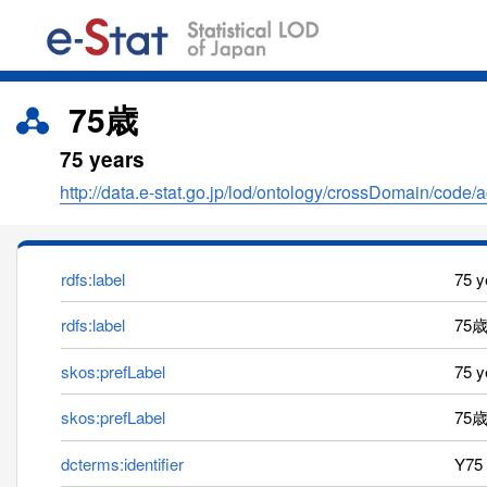
75歳
75 years
http://data.e-stat.go.jp/lod/ontology/crossDomain/code/
rdfs:label
75 
rdfs:label
75歳
skos:prefLabel
75 y
skos:prefLabel
75
dcterms:identifier
Y75