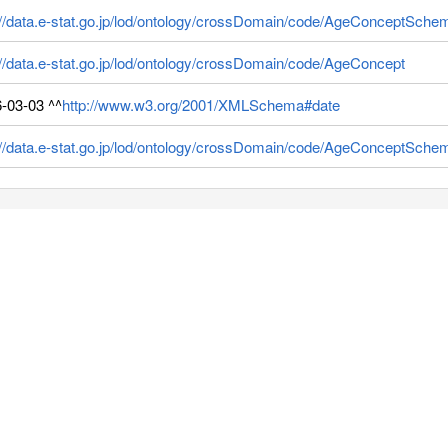
://data.e-stat.go.jp/lod/ontology/crossDomain/code/AgeConceptSche
://data.e-stat.go.jp/lod/ontology/crossDomain/code/AgeConcept
-03-03 ^^
http://www.w3.org/2001/XMLSchema#date
://data.e-stat.go.jp/lod/ontology/crossDomain/code/AgeConceptSche