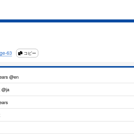
age-63
コピー
years @en
 @ja
ears
歳