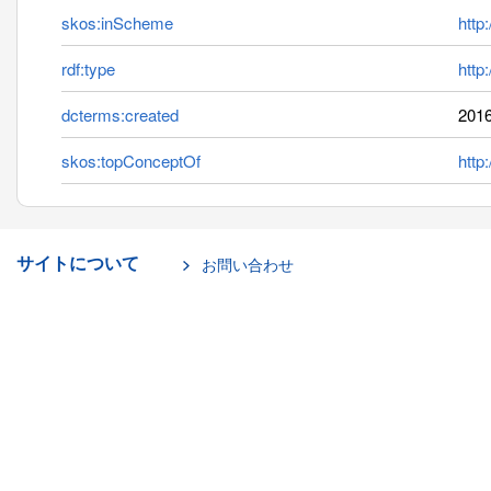
skos:inScheme
http
rdf:type
http
dcterms:created
2016
skos:topConceptOf
http
サイトについて
お問い合わせ