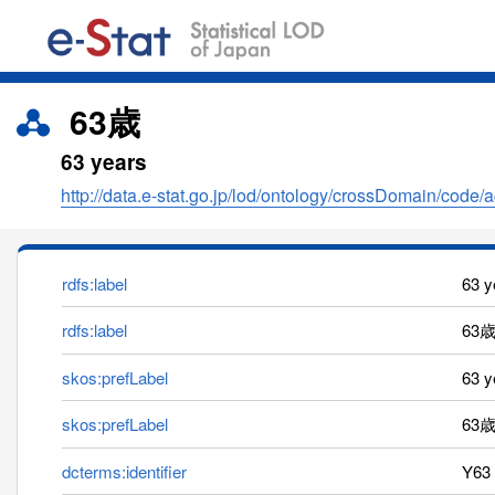
63歳
63 years
http://data.e-stat.go.jp/lod/ontology/crossDomain/code/
rdfs:label
63 
rdfs:label
63歳
skos:prefLabel
63 y
skos:prefLabel
63
dcterms:identifier
Y63