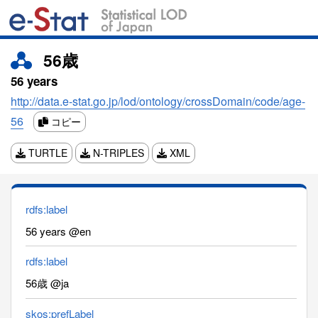
56歳
56 years
http://data.e-stat.go.jp/lod/ontology/crossDomain/code/age-
56
コピー
TURTLE
N-TRIPLES
XML
rdfs:label
56 years @en
rdfs:label
56歳 @ja
skos:prefLabel