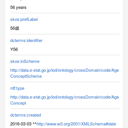
56 years
skos:prefLabel
56歳
dcterms:identifier
Y56
skos:inScheme
http://data.e-stat.go.jp/lod/ontology/crossDomain/code/Age
ConceptScheme
rdf:type
http://data.e-stat.go.jp/lod/ontology/crossDomain/code/Age
Concept
dcterms:created
2016-03-03 ^^
http://www.w3.org/2001/XMLSchema#date